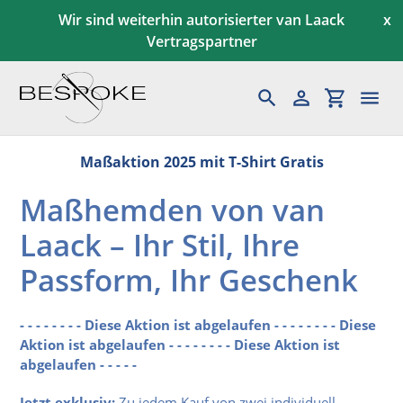
Direkt
Wir sind weiterhin autorisierter van Laack
x
zum
Vertragspartner
Inhalt
Suchen
Einloggen
Einkaufs
Maßkonfektion
Maßaktion 2025 mit T-Shirt Gratis
Maßhemden von van
Herren
Laack – Ihr Stil, Ihre
Gutscheine
Passform, Ihr Geschenk
Kundenservice
- - - - - - - - Diese Aktion ist abgelaufen - - - - - - - - Diese
News & Aktionen
Aktion ist abgelaufen - - - - - - - - Diese Aktion ist
abgelaufen - - - - -
Blog
Jetzt exklusiv:
Zu jedem Kauf von zwei individuell