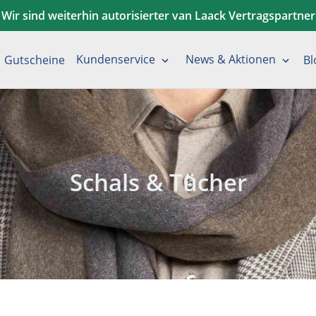
Wir sind weiterhin autorisierter van Laack Vertragspartner
Kundenservice
News & Aktionen
Gutscheine
Bl
S
Schals & Tücher
a
m
m
l