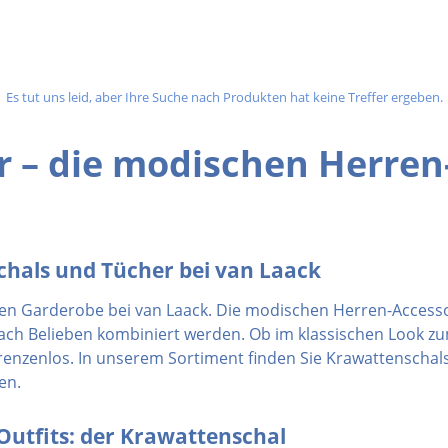
u
n
g
Es tut uns leid, aber Ihre Suche nach Produkten hat keine Treffer ergeben.
:
r – die modischen Herren
 Schals und Tücher bei van Laack
en Garderobe bei van Laack. Die modischen Herren-Accessoi
n nach Belieben kombiniert werden. Ob im klassischen Look 
renzenlos. In unserem Sortiment finden Sie Krawattenschals
en.
Outfits: der Krawattenschal