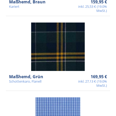
Maßhemd, Braun
159,95 €
Kariert
inkl. 25,53 € (19.0%
MwSt.)
Maßhemd, Grün
169,95 €
Schottenkaro, Flanell
inkl. 27,13 € (19.0%
MwSt.)