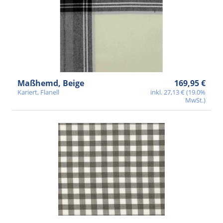
n
g
:
Maßhemd, Beige
169,95 €
Kariert, Flanell
inkl. 27,13 € (19.0%
MwSt.)