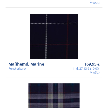
MwSt.)
Maßhemd, Marine
169,95 €
Fensterkaro
inkl. 27,13 € (19.0%
MwSt.)