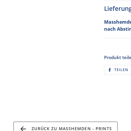
Lieferun
Masshemden
nach Abst
Produkt teil
A
TEILEN
F
T
ZURÜCK ZU MASSHEMDEN - PRINTS