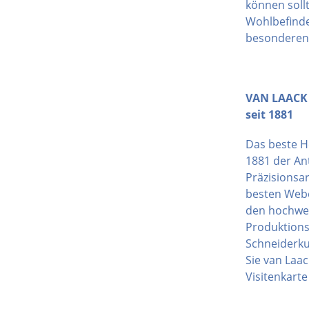
können soll
Wohlbefinde
besonderen 
VAN LAACK 
seit 1881
Das beste He
1881 der An
Präzisionsar
besten Weber
den hochwer
Produktions
Schneiderku
Sie van Laac
Visitenkarte