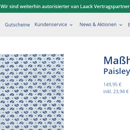
Wir sind weiterhin autorisierter van Laack Vertragspartner
Kundenservice
News & Aktionen
Gutscheine
Maßh
Paisley
Normaler Pr
149,95 €
inkl.
23,94 €