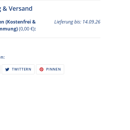
g & Versand
 (Kostenfrei &
Lieferung bis: 14.09.26
immung)
(0,00 €)
:
en:
UF
AUF
AUF
TWITTERN
PINNEN
ACEBOOK
TWITTER
PINTEREST
EILEN
TWITTERN
PINNEN