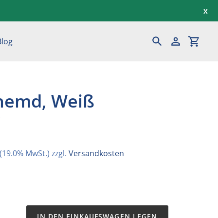
x
Blog
Suchen
Einloggen
Einka
emd, Weiß
eis
(19.0% MwSt.) zzgl.
Versandkosten
IN DEN EINKAUFSWAGEN LEGEN