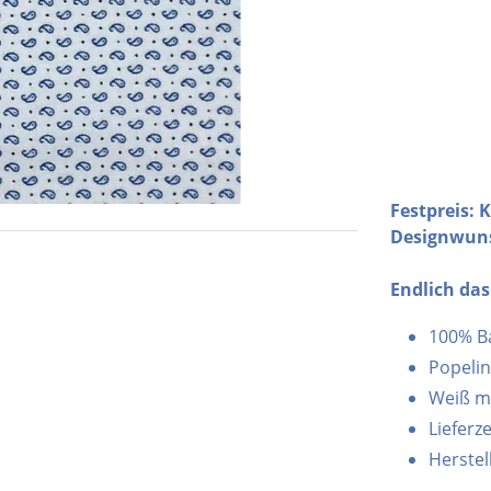
Festpreis: 
Designwun
Endlich da
100% B
Popeli
Weiß mi
Lieferz
Herste