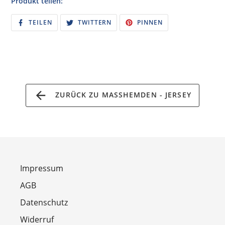
Produkt teilen:
AUF
AUF
AUF
TEILEN
TWITTERN
PINNEN
FACEBOOK
TWITTER
PINTEREST
TEILEN
TWITTERN
PINNEN
ZURÜCK ZU MASSHEMDEN - JERSEY
Impressum
AGB
Datenschutz
Widerruf