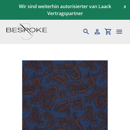
Direkt
Wir sind weiterhin autorisierter van Laack
x
zum
Vertragspartner
Inhalt
Suchen
Einloggen
Einkaufs
Maßkonfektion
Herren
Gutscheine
Kundenservice
News & Aktionen
Blog