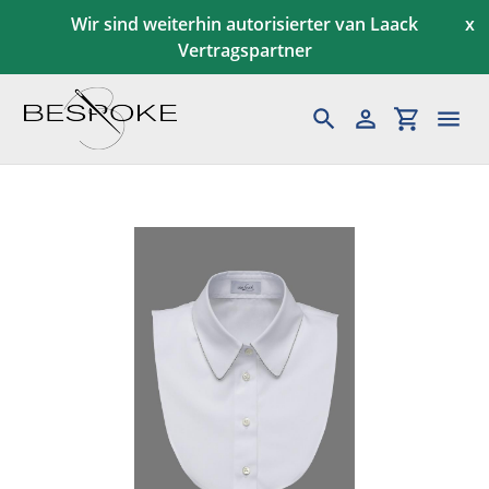
Direkt
Wir sind weiterhin autorisierter van Laack
x
zum
Vertragspartner
Inhalt
Suchen
Einloggen
Einkaufs
Maßkonfektion
Herren
Gutscheine
Kundenservice
News & Aktionen
Blog