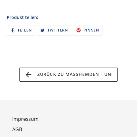
Produkt teilen:
AUF
AUF
AUF
TEILEN
TWITTERN
PINNEN
FACEBOOK
TWITTER
PINTEREST
TEILEN
TWITTERN
PINNEN
ZURÜCK ZU MASSHEMDEN - UNI
Impressum
AGB