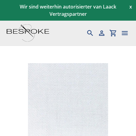
Direkt
Wir sind weiterhin autorisierter van Laack
x
zum
Vertragspartner
Inhalt
Suchen
Einloggen
Einkaufs
Maßkonfektion
Herren
Gutscheine
Kundenservice
News & Aktionen
Blog