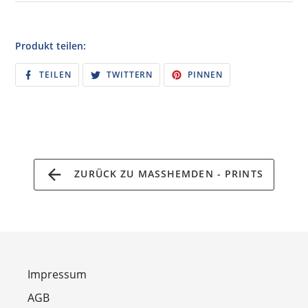
Produkt teilen:
AUF
AUF
AUF
TEILEN
TWITTERN
PINNEN
FACEBOOK
TWITTER
PINTEREST
TEILEN
TWITTERN
PINNEN
ZURÜCK ZU MASSHEMDEN - PRINTS
Impressum
AGB