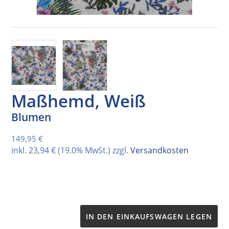
Maßhemd, Weiß
Blumen
Normaler Preis
149,95 €
inkl.
23,94 €
(19.0% MwSt.) zzgl.
Versandkosten
IN DEN EINKAUFSWAGEN LEGEN