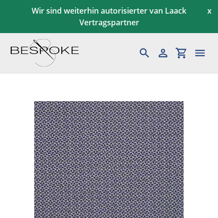
Direkt
Wir sind weiterhin autorisierter van Laack
x
zum
Vertragspartner
Inhalt
Suchen
Einloggen
Einkaufs
Maßkonfektion
Herren
Gutscheine
Kundenservice
News & Aktionen
Blog