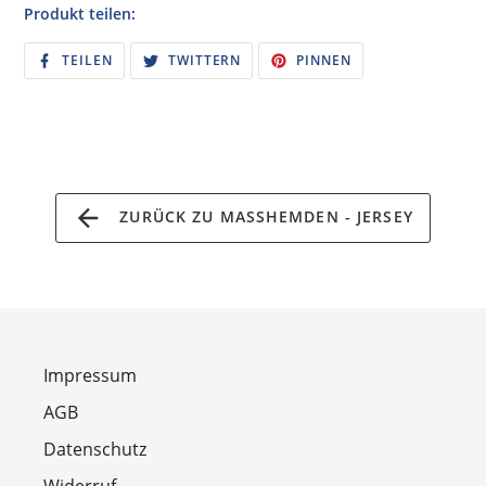
Produkt teilen:
AUF
AUF
AUF
TEILEN
TWITTERN
PINNEN
FACEBOOK
TWITTER
PINTEREST
TEILEN
TWITTERN
PINNEN
ZURÜCK ZU MASSHEMDEN - JERSEY
Impressum
AGB
Datenschutz
Widerruf